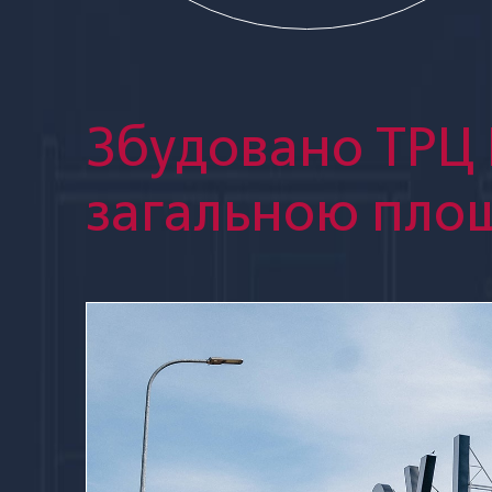
Збудовано ТРЦ R
загальною площ