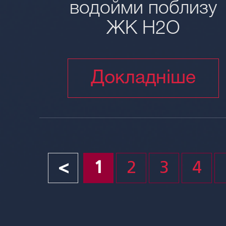
водойми поблизу
ЖК H2O
Докладніше
<
1
2
3
4