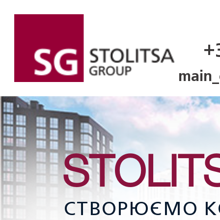
+
main_
STOLIT
СТВОРЮЄМО К