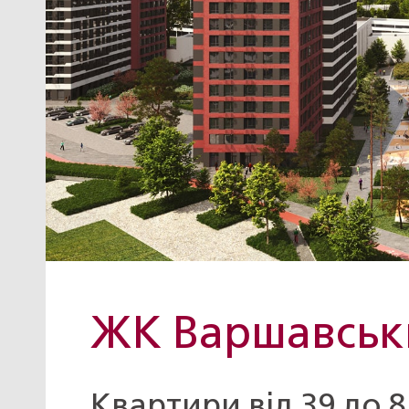
ЖК Варшавськ
Квартири від
39
до
8