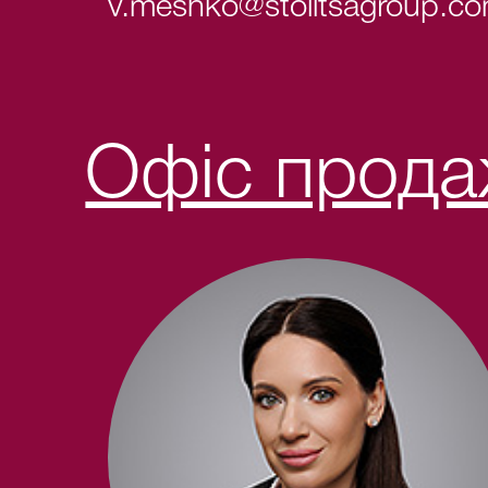
v.meshko@stolitsagroup.c
Офіс прод