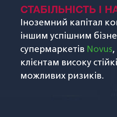
СТАБІЛЬНІСТЬ І Н
Іноземний капітал ко
іншим успішним бізн
супермаркетів
Novus
,
клієнтам високу стійк
можливих ризиків.