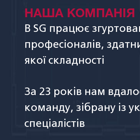
НАША КОМПАНІЯ
В SG працює згуртов
професіоналів, здатн
якої складності
За 23 років нам вдал
команду, зібрану із у
спеціалістів