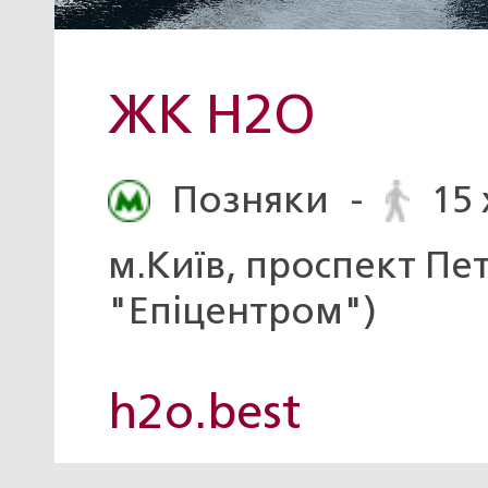
ЖК H2O
Позняки
-
15 
м.Київ, проспект Пе
"Епіцентром")
h2o.best