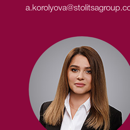
a.korolyova@stolitsagroup.