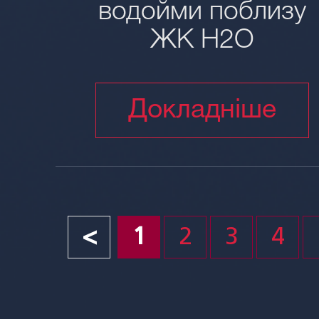
водойми поблизу
ЖК H2O
Докладніше
<
1
2
3
4