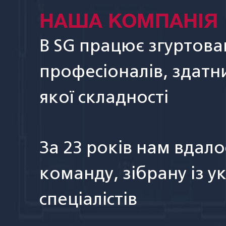
НАША КОМПАНІЯ
В SG працює згуртов
професіоналів, здатн
якої складності
За 23 років нам вдал
команду, зібрану із у
спеціалістів