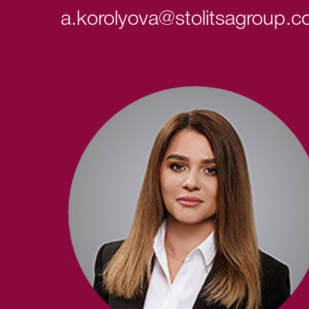
a.korolyova@stolitsagroup.