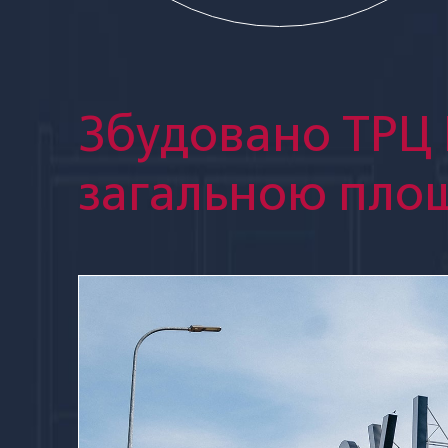
Збудовано ТРЦ R
загальною площ