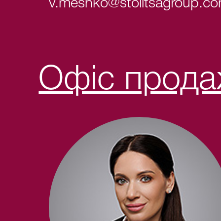
v.meshko@stolitsagroup.c
Офіс прод