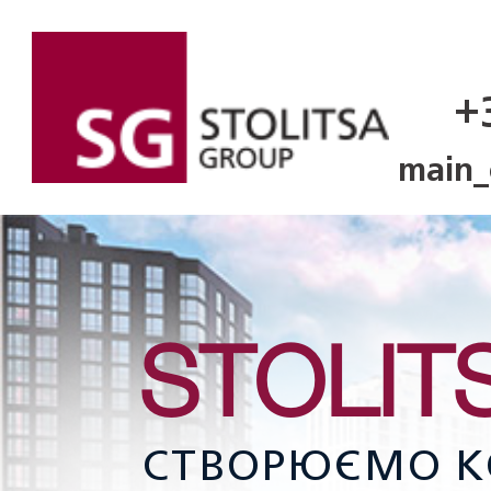
+
main_
STOLIT
СТВОРЮЄМО К