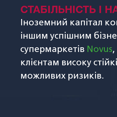
СТАБІЛЬНІСТЬ І Н
Іноземний капітал ко
іншим успішним бізн
супермаркетів
Novus
,
клієнтам високу стійк
можливих ризиків.