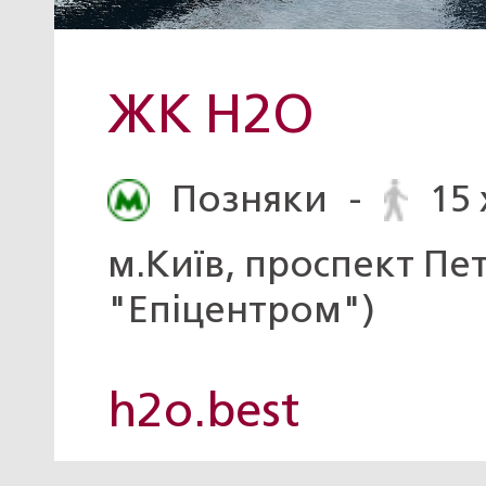
ЖК H2O
Позняки
-
15 
м.Київ, проспект Пе
"Епіцентром")
h2o.best