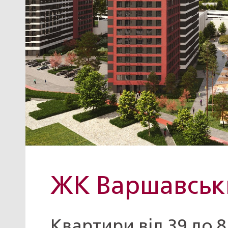
ЖК Варшавськ
Квартири від
39
до
8