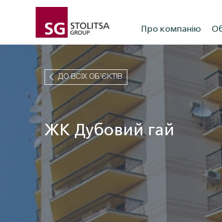
Про компанію
Об
ДО ВСІХ ОБ’ЄКТІВ
ЖК Дубовий гай