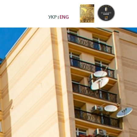
УКР
ENG
|