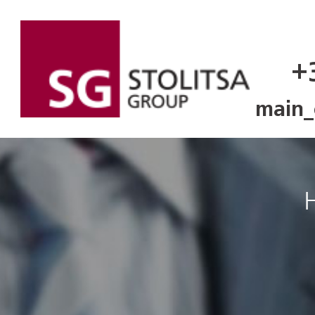
+
main_